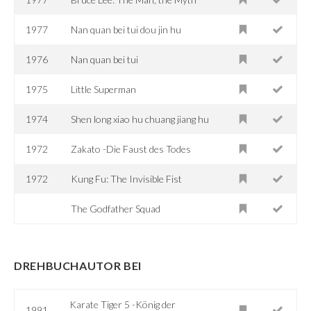
1977
Nan quan bei tui dou jin hu
1976
Nan quan bei tui
1975
Little Superman
1974
Shen long xiao hu chuang jiang hu
1972
Zakato -Die Faust des Todes
1972
Kung Fu: The Invisible Fist
The Godfather Squad
DREHBUCHAUTOR BEI
Karate Tiger 5 -König der
1991