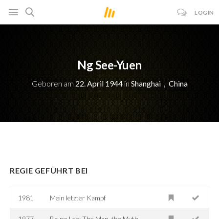
LOGIN
Ng See-Yuen
Geboren am
22. April 1944
in
Shanghai，China
REGIE GEFÜHRT BEI
1981
Mein letzter Kampf
1977
Bruce Lee: The Man, the Myth