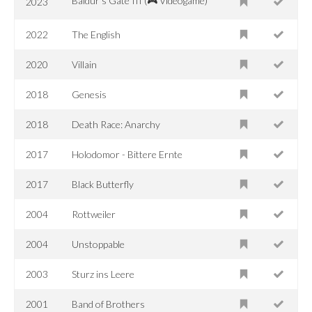
Baldur's Gate III (🎮 Videogame)
2023
2022
The English
2020
Villain
2018
Genesis
2018
Death Race: Anarchy
2017
Holodomor - Bittere Ernte
2017
Black Butterfly
2004
Rottweiler
2004
Unstoppable
2003
Sturz ins Leere
2001
Band of Brothers