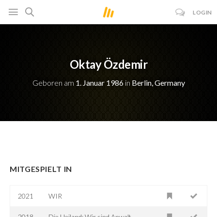
LOGIN
Oktay Özdemir
Geboren am
1. Januar 1986
in
Berlin, Germany
MITGESPIELT IN
2021
WIR
2018
Die Heiland: Wir sind Anwalt