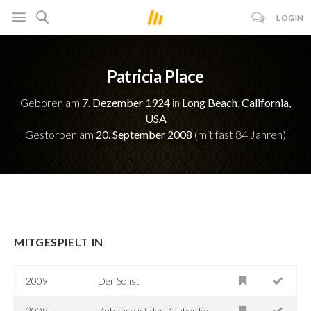
LOGIN
Patricia Place
Geboren am
7. Dezember 1924
in
Long Beach, California,
USA
Gestorben am
20. September 2008
(mit fast 84 Jahren)
MITGESPIELT IN
2009
Der Solist
2009
Zuhause ist der Zauber los