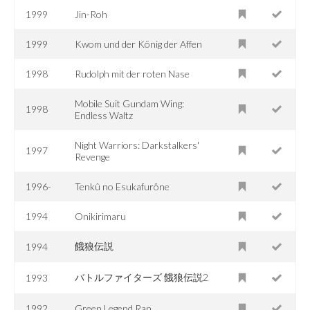
1999
Jin-Roh
1999
Kwom und der König der Affen
1998
Rudolph mit der roten Nase
Mobile Suit Gundam Wing:
1998
Endless Waltz
Night Warriors: Darkstalkers'
1997
Revenge
1996-
Tenkû no Esukafurône
1994
Onikirimaru
餓狼伝説
1994
バトルファイターズ 餓狼伝説2
1993
1992
Green Legend Ran