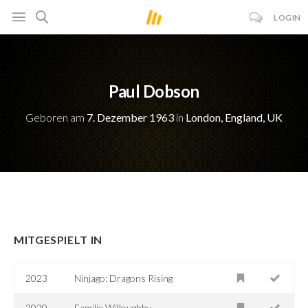
LOGIN
Paul Dobson
Geboren am
7. Dezember 1963
in
London, England, UK
MITGESPIELT IN
2023
Ninjago: Dragons Rising
2020
Familie Willoughby