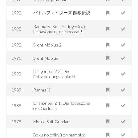
バトルファイターズ 餓狼伝説
1992
Ranma ½: Kessen Tôgenkyô!
1992
Hanayome o torimodose!!
1992
Silent Möbius 2
1991
Silent Möbius
Dragonball Z 3: Die
1990
Entscheidungsschlacht
1989–
Ranma ½
Dragonball Z 1: Die Todeszone
1989
des Garlic Jr.
1979
Mobile Suit Gundam
Boku no chikyû on mamotte