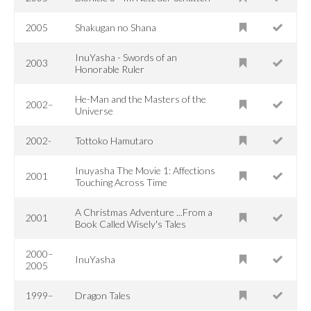
2005
Shakugan no Shana
InuYasha - Swords of an
2003
Honorable Ruler
He-Man and the Masters of the
2002–
Universe
2002-
Tottoko Hamutaro
Inuyasha The Movie 1: Affections
2001
Touching Across Time
A Christmas Adventure ...From a
2001
Book Called Wisely's Tales
2000–
InuYasha
2005
1999–
Dragon Tales