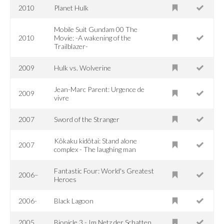
2010
Planet Hulk
Mobile Suit Gundam 00 The
2010
Movie: -A wakening of the
Trailblazer-
2009
Hulk vs. Wolverine
Jean-Marc Parent: Urgence de
2009
vivre
2007
Sword of the Stranger
Kôkaku kidôtai: Stand alone
2007
complex - The laughing man
Fantastic Four: World's Greatest
2006–
Heroes
2006-
Black Lagoon
2005
Bionicle 3 - Im Netz der Schatten