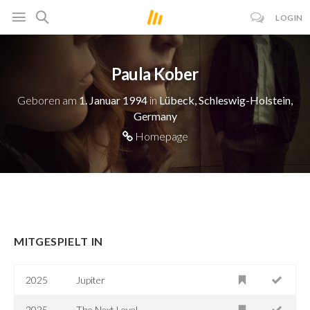
LOGIN
Paula Kober
Geboren am
1. Januar 1994
in
Lübeck, Schleswig-Holstein,
Germany
Homepage
MITGESPIELT IN
2025
Jupiter
2025
The Next Level