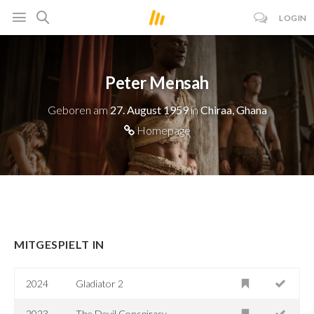
LOGIN
Peter Mensah
Geboren am
27. August 1959
in
Chiraa, Ghana
Homepage
MITGESPIELT IN
2024
Gladiator 2
2023
The Devil Conspiracy