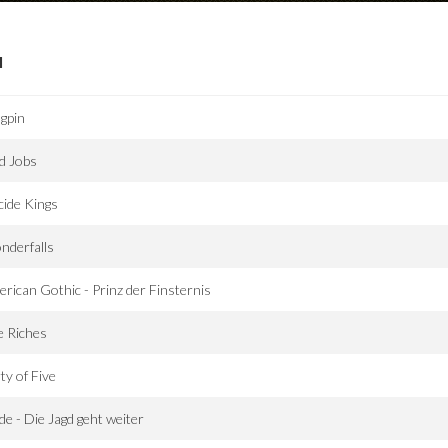
I
gpin
d Jobs
cide Kings
nderfalls
rican Gothic - Prinz der Finsternis
e Riches
ty of Five
de - Die Jagd geht weiter