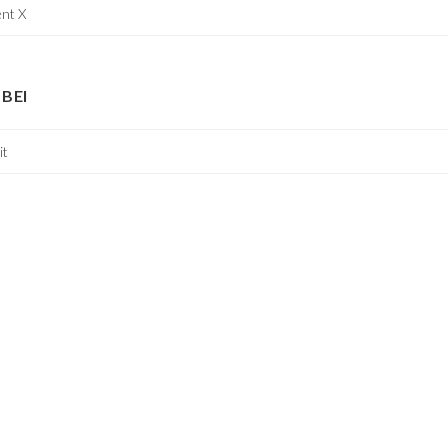
nt X
BEI
it