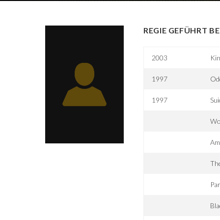
REGIE GEFÜHRT BE
2003
Kin
1997
Od
1997
Sui
Wo
Ame
Th
Par
Bla