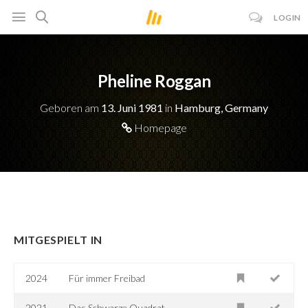
LOGIN
Pheline Roggan
Geboren am
13. Juni 1981
in
Hamburg, Germany
Homepage
MITGESPIELT IN
2024
Für immer Freibad
2021
Das Schwarze Quadrat