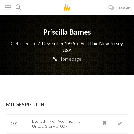
LOGIN
Priscilla Barnes
Geboren am
7. Dezember 1955
in
Fort Dix, New Jersey,
USA
Homepage
MITGESPIELT IN
Everything or Nothing: The
2012
Untold Story of 007