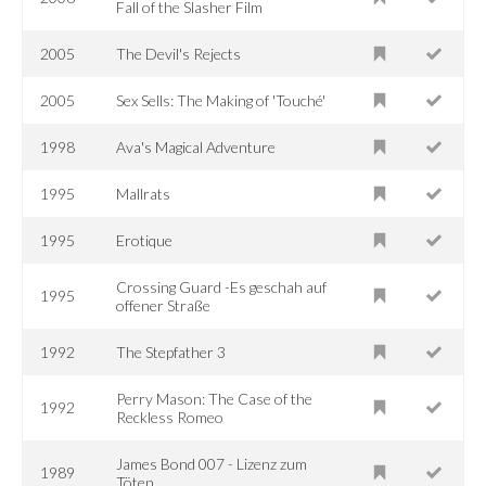
Fall of the Slasher Film
2005
The Devil's Rejects
2005
Sex Sells: The Making of 'Touché'
1998
Ava's Magical Adventure
1995
Mallrats
1995
Erotique
Crossing Guard -Es geschah auf
1995
offener Straße
1992
The Stepfather 3
Perry Mason: The Case of the
1992
Reckless Romeo
James Bond 007 - Lizenz zum
1989
Töten