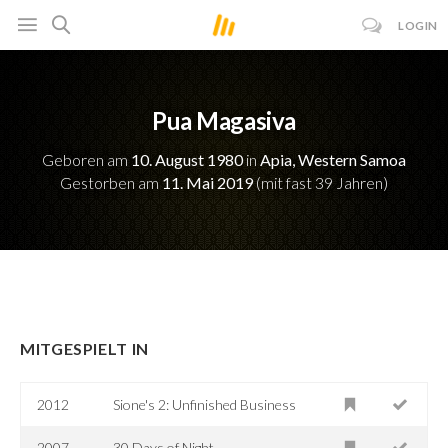
LOGIN
Pua Magasiva
Geboren am
10. August 1980
in
Apia, Western Samoa
Gestorben am
11. Mai 2019
(mit fast 39 Jahren)
MITGESPIELT IN
2012
Sione's 2: Unfinished Business
2007
30 Days of Night