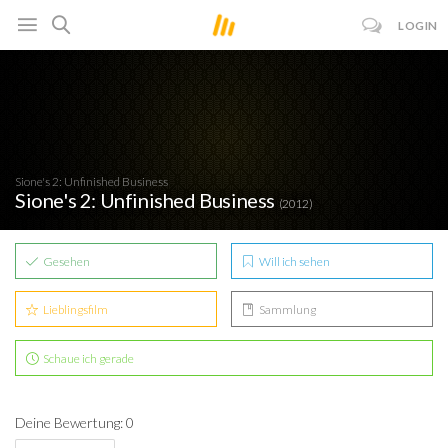
LOGIN
Sione's 2: Unfinished Business
Sione's 2: Unfinished Business
(2012)
Gesehen
Will ich sehen
Lieblingsfilm
Sammlung
Schaue ich gerade
Deine Bewertung: 0