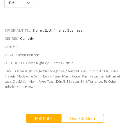
0.5
ORIGINAL TITEL
Sione's 2: Unfinished Business
GENRES
Comedy
LÄNDER
REGIE
Simon Bennett
DREHBUCH
Oscar Kightley
James Griffin
CAST
Oscar Kightley
,
Robbie Magasiva
,
Shimpal Lelisi
,
Iaheto Ah Hi
,
Teuila
Blakely
,
Madeleine Sami
,
David Fane
,
Mario Gaoa
,
Pua Magasiva
,
Nathaniel
Lees
,
David Van Horn
,
Ayse Tezel
,
Dimitri Baveas
,
Kirk Torrance
,
Te Kohe
Tuhaka
,
Cilla Brown
MB-Kritik
User-Kritiken