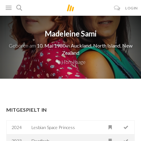
LOGIN
Madeleine Sami
Geboren am
10. Mai 1980
in
Auckland, North Island, New
Zealand
Homepage
MITGESPIELT IN
2024
Lesbian Space Princess
2023
Deadloch