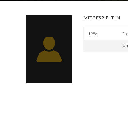
MITGESPIELT IN
1986
Fr
Au