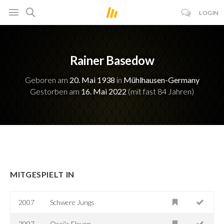
LOGIN
Rainer Basedow
Geboren am
20. Mai 1938
in
Mühlhausen-Germany
Gestorben am
16. Mai 2022
(mit fast 84 Jahren)
MITGESPIELT IN
2007
Schwere Jungs
2007
Ossi's Eleven