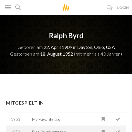
LOGIN
Ralph Byrd
Geboren am
22. April 1909
in
Dayton, Ohio, USA
Gestorben am
18. August 1952
(mit mehr als 43 Jahren)
MITGESPIELT IN
1951
My Favorite Spy
1951
Der Revolvermann