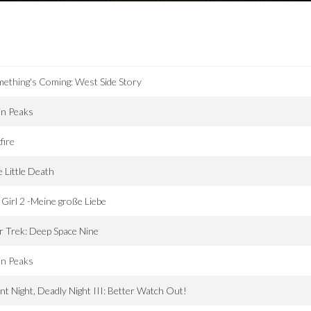
ething's Coming: West Side Story
in Peaks
fire
 Little Death
Girl 2 -Meine große Liebe
r Trek: Deep Space Nine
in Peaks
ent Night, Deadly Night III: Better Watch Out!