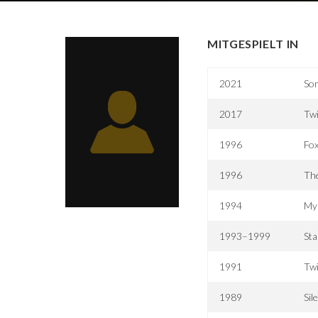
MITGESPIELT IN
2021
Som
2017
Tw
1996
Fox
1996
The
1994
My 
1993–1999
Sta
1991
Tw
1989
Sil