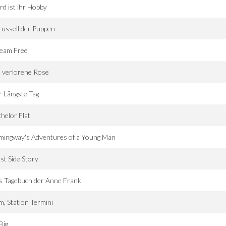
d ist ihr Hobby
ussell der Puppen
ream Free
 verlorene Rose
 Längste Tag
helor Flat
mingway's Adventures of a Young Man
t Side Story
s Tagebuch der Anne Frank
, Station Termini
Big