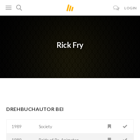
LOGIN
Rick Fry
DREHBUCHAUTOR BEI
1989
Society
1989
Bride of Re-Animator