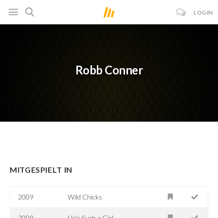
LOGIN
Robb Conner
MITGESPIELT IN
2009
Wild Chicks
2009
He's Such a Girl