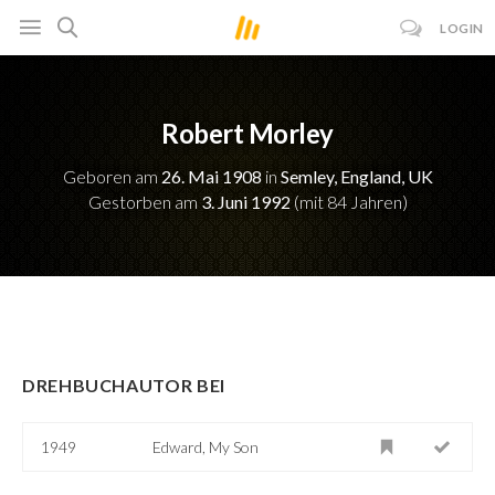
LOGIN
Robert Morley
Geboren am
26. Mai 1908
in
Semley, England, UK
Gestorben am
3. Juni 1992
(mit 84 Jahren)
DREHBUCHAUTOR BEI
1949
Edward, My Son