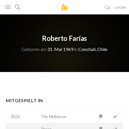
LOGIN
Roberto Farías
Geboren am
31. Mai 1969
in
Conchalí, Chile
MITGESPIELT IN
2026
The Meltdown
Paseo