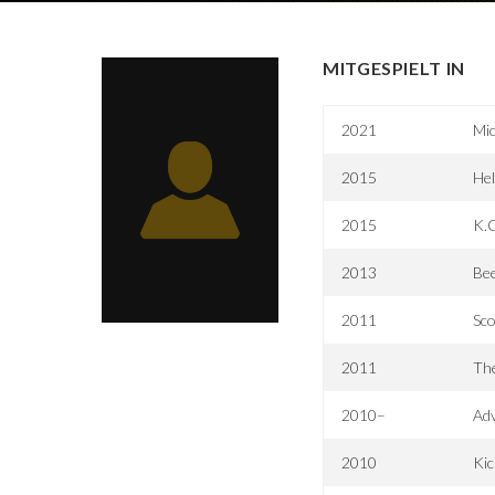
MITGESPIELT IN
2021
Mic
2015
Hel
2015
K.
2013
Be
2011
Sc
2011
Th
2010–
Adv
2010
Kic