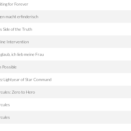
ting for Forever
en macht erfinderisch
s Side of the Truth
ine Intervention
 glaub, ich lieb meine Frau
 Possible
z Lightyear of Star Command
cules: Zero to Hero
rcules
rcules