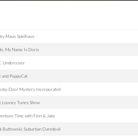
ky Maus Spielhaus
lo, My Name Is Doris
C. Undercover
e and PuppyCat
ooby-Doo! Mystery Incorporated
e Looney Tunes Show
enture Time with Finn & Jake
k Buttowski: Suburban Daredevil