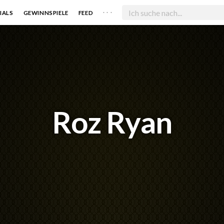
. . .
IALS
GEWINNSPIELE
FEED
Roz Ryan