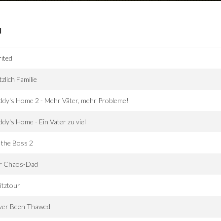
I
rited
tzlich Familie
dy's Home 2 - Mehr Väter, mehr Probleme!
dy's Home - Ein Vater zu viel
l the Boss 2
r Chaos-Dad
itztour
ver Been Thawed