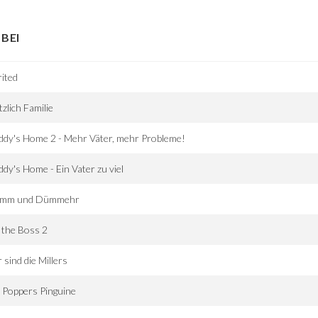
BEI
rited
tzlich Familie
dy's Home 2 - Mehr Väter, mehr Probleme!
dy's Home - Ein Vater zu viel
mm und Dümmehr
l the Boss 2
 sind die Millers
 Poppers Pinguine