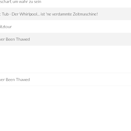
scharf, um wahr zu sein
 Tub - Der Whirlpool... ist 'ne verdammte Zeitmaschine!
itztour
ver Been Thawed
ver Been Thawed