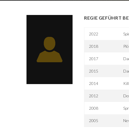
REGIE GEFÜHRT BE
2022
Spi
2018
Plö
2017
Dad
2015
Dad
2014
Kil
2012
De
2008
Spr
2005
Ne