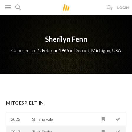
LOGIN
Sherilyn Fenn
Geboren am
1. Februar 1965
in
Detroit, Michigan, USA
MITGESPIELT IN
2022
Shining Vale
2017
Twin Peaks