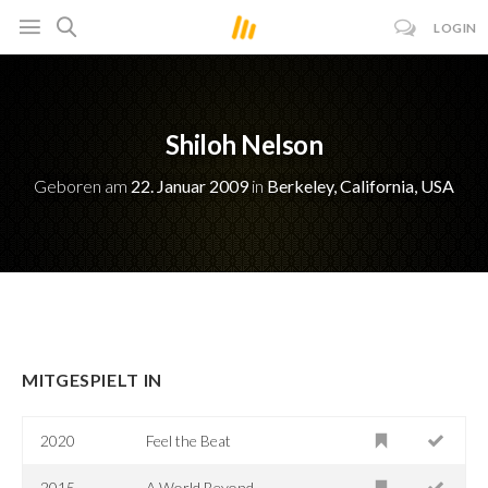
LOGIN
Shiloh Nelson
Geboren am
22. Januar 2009
in
Berkeley, California, USA
MITGESPIELT IN
2020
Feel the Beat
2015
A World Beyond