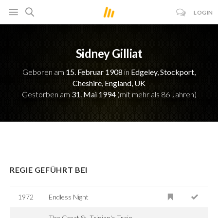
LOGIN
Sidney Gilliat
Geboren am
15. Februar 1908
in
Edgeley, Stockport,
Cheshire, England, UK
Gestorben am
31. Mai 1994
(mit mehr als 86 Jahren)
REGIE GEFÜHRT BEI
1972
Endless Night
The Great St. Trinian's Train