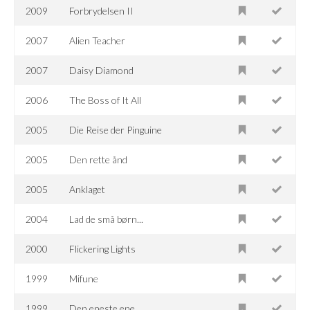
2009
Forbrydelsen II
2007
Alien Teacher
2007
Daisy Diamond
2006
The Boss of It All
2005
Die Reise der Pinguine
2005
Den rette ånd
2005
Anklaget
2004
Lad de små børn...
2000
Flickering Lights
1999
Mifune
1999
Den eneste ene