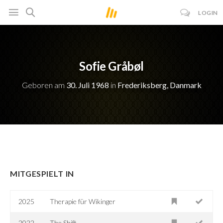
LOGIN
Sofie Gråbøl
Geboren am
30. Juli 1968
in
Frederiksberg, Danmark
MITGESPIELT IN
2025
Therapie für Wikinger
2022
The Shift