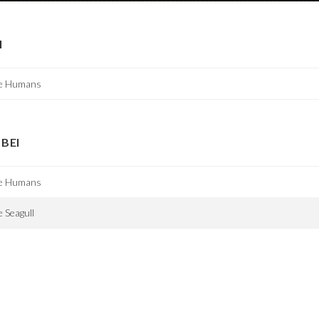
I
e Humans
BEI
e Humans
 Seagull