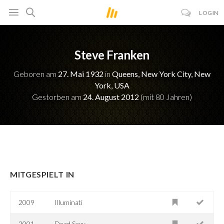
LOGIN
Steve Franken
Geboren am
27. Mai 1932
in
Queens, New York City, New
York, USA
Gestorben am
24. August 2012
(mit 80 Jahren)
MITGESPIELT IN
2009
Illuminati
2001
Dead Sexy