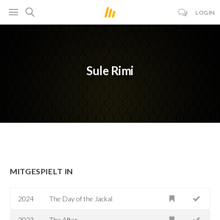
LOGIN
Sule Rimi
MITGESPIELT IN
2024
The Day of the Jackal
2023
The After