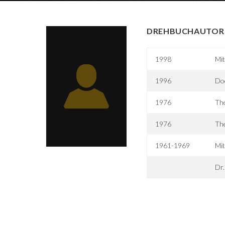
DREHBUCHAUTOR 
1998
Mi
1996
Do
1976
The
1976
The
1961-1969
Mi
Dr.