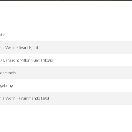
stid
ia Wern - Svart Fjäril
eg Larsson: Millennium Trilogie
rdammnis
rgebung
ria Wern - Främmande fågel