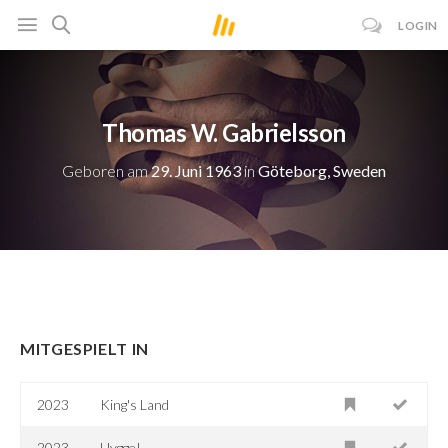
LOGIN
Thomas W. Gabrielsson
Geboren am
29. Juni 1963
in
Göteborg, Sweden
MITGESPIELT IN
2023
King's Land
2023
Hygge!