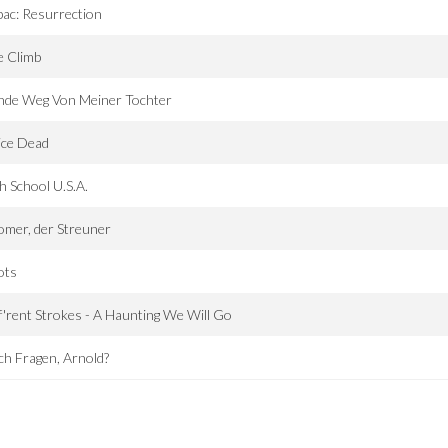
ac: Resurrection
e Climb
nde Weg Von Meiner Tochter
ice Dead
h School U.S.A.
mer, der Streuner
ots
f'rent Strokes - A Haunting We Will Go
h Fragen, Arnold?