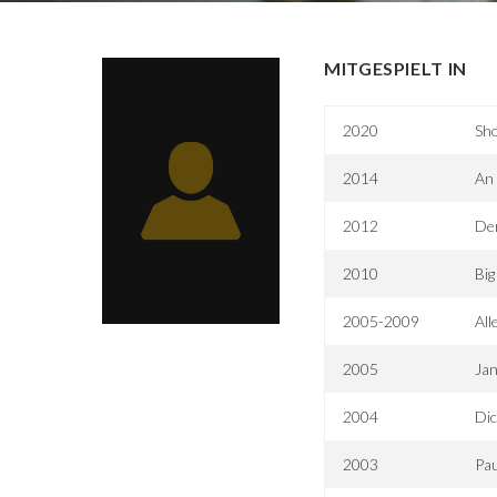
MITGESPIELT IN
2020
Sho
2014
An
2012
De
2010
Big
2005-2009
All
2005
Jan
2004
Dic
2003
Pau