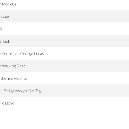
r Medicus
itage
ck
e Task
 People vs. George Lucas
e Walking Dead
thering Heights
s Pettigrews großer Tag
ie Lloyd