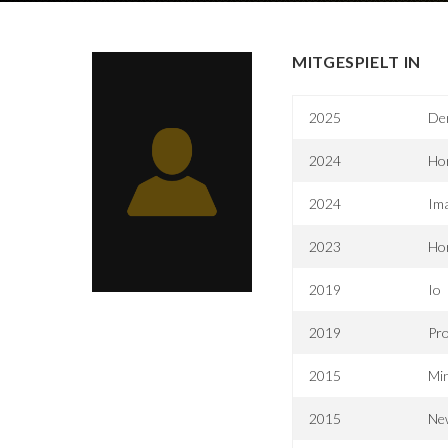
MITGESPIELT IN
2025
De
2024
Ho
2024
Im
2023
Ho
2019
Io
2019
Pro
2015
Mi
2015
Ne