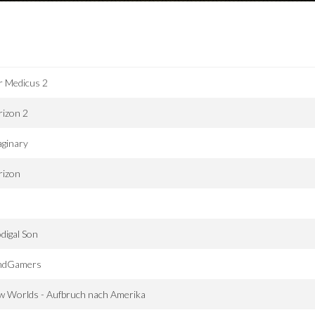
r Medicus 2
rizon 2
aginary
rizon
digal Son
ndGamers
w Worlds - Aufbruch nach Amerika