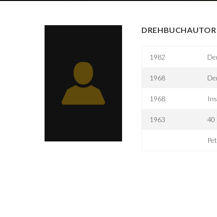
DREHBUCHAUTOR 
1982
Der
1968
De
1968
In
1963
40 
Pe