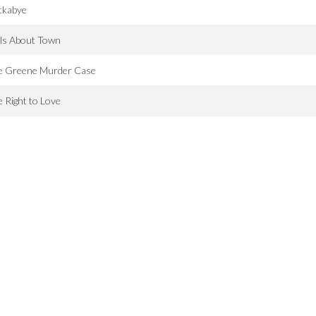
ckabye
ls About Town
e Greene Murder Case
 Right to Love