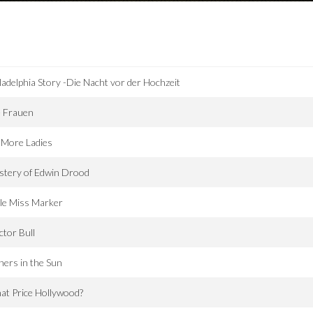
ladelphia Story -Die Nacht vor der Hochzeit
e Frauen
 More Ladies
stery of Edwin Drood
tle Miss Marker
tor Bull
ners in the Sun
t Price Hollywood?