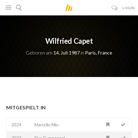
LOGIN
Wilfried Capet
Geboren am
14. Juli 1987
in
Paris, France
MITGESPIELT IN
2024
Marcello Mio
2022
Der Gymnasiast