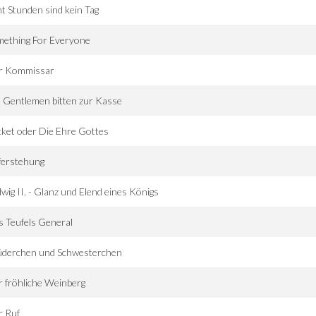
t Stunden sind kein Tag
mething For Everyone
r Kommissar
 Gentlemen bitten zur Kasse
ket oder Die Ehre Gottes
ferstehung
wig II. - Glanz und Elend eines Königs
 Teufels General
üderchen und Schwesterchen
 fröhliche Weinberg
r Ruf