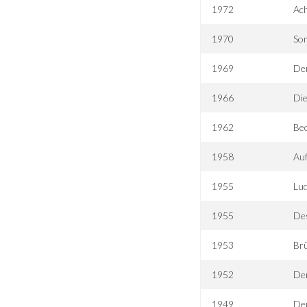
1972
Ach
1970
So
1969
De
1966
Die
1962
Bec
1958
Au
1955
Lud
1955
Des
1953
Br
1952
Der
1949
De