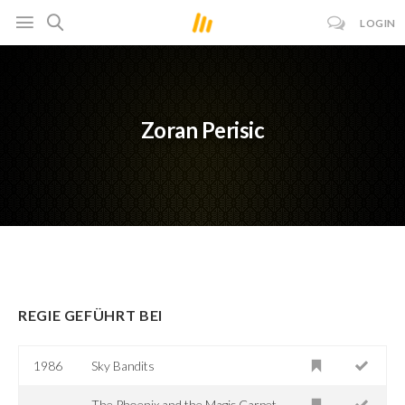
LOGIN
Zoran Perisic
REGIE GEFÜHRT BEI
1986
Sky Bandits
The Phoenix and the Magic Carpet