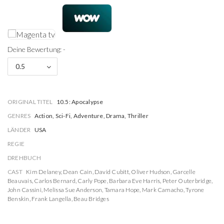
Deine Bewertung: -
0.5
ORIGINAL TITEL
10.5: Apocalypse
GENRES
Action, Sci-Fi, Adventure, Drama, Thriller
LÄNDER
USA
REGIE
DREHBUCH
CAST
Kim Delaney
,
Dean Cain
,
David Cubitt
,
Oliver Hudson
,
Garcelle
Beauvais
,
Carlos Bernard
,
Carly Pope
,
Barbara Eve Harris
,
Peter Outerbridge
,
John Cassini
,
Melissa Sue Anderson
,
Tamara Hope
,
Mark Camacho
,
Tyrone
Benskin
,
Frank Langella
,
Beau Bridges