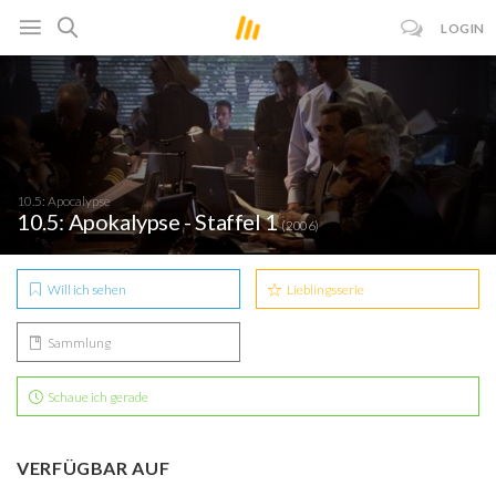
LOGIN
10.5: Apocalypse
10.5: Apokalypse - Staffel 1
(2006)
Will ich sehen
Lieblingsserie
Sammlung
Schaue ich gerade
VERFÜGBAR AUF