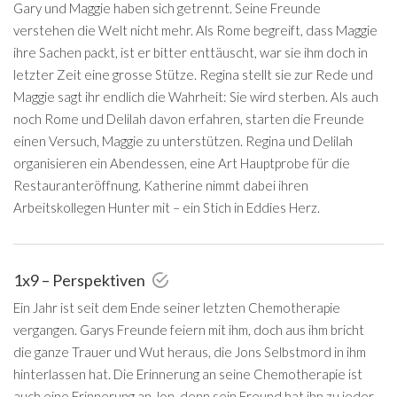
Gary und Maggie haben sich getrennt. Seine Freunde
verstehen die Welt nicht mehr. Als Rome begreift, dass Maggie
ihre Sachen packt, ist er bitter enttäuscht, war sie ihm doch in
letzter Zeit eine grosse Stütze. Regina stellt sie zur Rede und
Maggie sagt ihr endlich die Wahrheit: Sie wird sterben. Als auch
noch Rome und Delilah davon erfahren, starten die Freunde
einen Versuch, Maggie zu unterstützen. Regina und Delilah
organisieren ein Abendessen, eine Art Hauptprobe für die
Restauranteröffnung. Katherine nimmt dabei ihren
Arbeitskollegen Hunter mit – ein Stich in Eddies Herz.
1x9 – Perspektiven
Ein Jahr ist seit dem Ende seiner letzten Chemotherapie
vergangen. Garys Freunde feiern mit ihm, doch aus ihm bricht
die ganze Trauer und Wut heraus, die Jons Selbstmord in ihm
hinterlassen hat. Die Erinnerung an seine Chemotherapie ist
auch eine Erinnerung an Jon, denn sein Freund hat ihn zu jeder