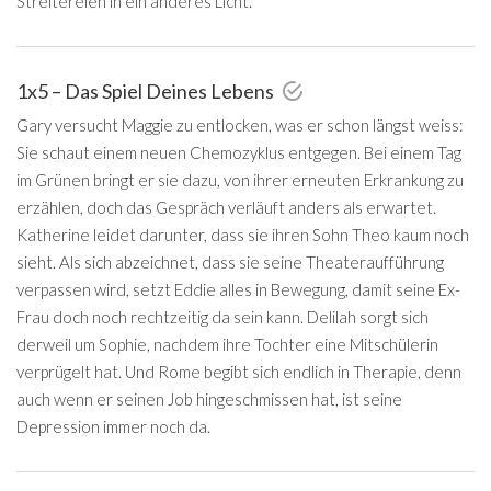
Streitereien in ein anderes Licht.
1x5 – Das Spiel Deines Lebens
Gary versucht Maggie zu entlocken, was er schon längst weiss:
Sie schaut einem neuen Chemozyklus entgegen. Bei einem Tag
im Grünen bringt er sie dazu, von ihrer erneuten Erkrankung zu
erzählen, doch das Gespräch verläuft anders als erwartet.
Katherine leidet darunter, dass sie ihren Sohn Theo kaum noch
sieht. Als sich abzeichnet, dass sie seine Theateraufführung
verpassen wird, setzt Eddie alles in Bewegung, damit seine Ex-
Frau doch noch rechtzeitig da sein kann. Delilah sorgt sich
derweil um Sophie, nachdem ihre Tochter eine Mitschülerin
verprügelt hat. Und Rome begibt sich endlich in Therapie, denn
auch wenn er seinen Job hingeschmissen hat, ist seine
Depression immer noch da.