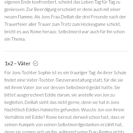
eigenen Ende konfrontiert, scheint das Leben Tag für Tag zu
geniessen. Zur Beerdigung erscheint er denn auch mit einer
neuen Flamme. Als Jons Frau Delilah die drei Freunde nach der
Trauerfeier aller Trauer zum Trotz zum Hockeygame schickt,
bricht es aus Rome heraus: Selbstmord war auch für ihn schon
ein Thema.
1x2 – Väter
Für Jons Tochter Sophie ist es ein trauriger Tag: An ihrer Schule
findet eine Vater-Tochter-Tanzveranstaltung statt, für die sie
mit ihrem Vater Jon vor dessen Selbstmord geübt hatte. Sie
bittet ausgerechnet Eddie darum, sie anstelle von Jon zu
begleiten. Delilah sieht das nicht gerne, denn sie hat in Jons
Nachttisch Eddies Halskette gefunden. Wusste Jon von ihrem
Verhältnis mit Eddie? Rome bereut derweil schon fast, dass er
seinen Kumpels von seinen Selbstmordgedanken erzählt hat,
denn sie sorgen sich um ihn, während seine Frau Regina nichts