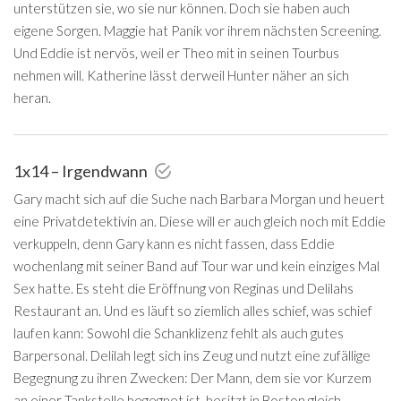
unterstützen sie, wo sie nur können. Doch sie haben auch
eigene Sorgen. Maggie hat Panik vor ihrem nächsten Screening.
Und Eddie ist nervös, weil er Theo mit in seinen Tourbus
nehmen will. Katherine lässt derweil Hunter näher an sich
heran.
1x14 – Irgendwann
Gary macht sich auf die Suche nach Barbara Morgan und heuert
eine Privatdetektivin an. Diese will er auch gleich noch mit Eddie
verkuppeln, denn Gary kann es nicht fassen, dass Eddie
wochenlang mit seiner Band auf Tour war und kein einziges Mal
Sex hatte. Es steht die Eröffnung von Reginas und Delilahs
Restaurant an. Und es läuft so ziemlich alles schief, was schief
laufen kann: Sowohl die Schanklizenz fehlt als auch gutes
Barpersonal. Delilah legt sich ins Zeug und nutzt eine zufällige
Begegnung zu ihren Zwecken: Der Mann, dem sie vor Kurzem
an einer Tankstelle begegnet ist, besitzt in Boston gleich