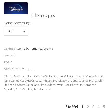
Deine Bewertung: -
0.5
GENRES
Comedy, Romance, Drama
LÄNDER
REGIE
DREHBUCH
D.J. Nash
CAST
David Giuntoli
,
Romany Malco
,
Allison Miller
,
Christina Moses
,
Grace
Park
,
James Roday Rodriguez
,
Tristan Byon
,
Lizzy Greene
,
Chance Hurstfield
,
Stephanie Szostak
,
Floriana Lima
,
Adam Swain
,
Lou Beatty Jr.
,
Cameron
Esposito
,
Erin Karpluk
,
Sam Pancake
Staffel
1
2
3
4
5