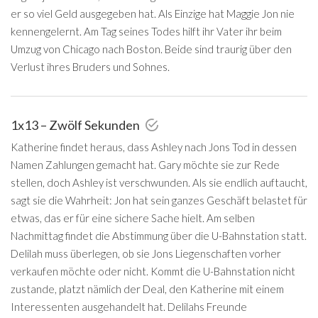
er so viel Geld ausgegeben hat. Als Einzige hat Maggie Jon nie
kennengelernt. Am Tag seines Todes hilft ihr Vater ihr beim
Umzug von Chicago nach Boston. Beide sind traurig über den
Verlust ihres Bruders und Sohnes.
1x13 – Zwölf Sekunden
Katherine findet heraus, dass Ashley nach Jons Tod in dessen
Namen Zahlungen gemacht hat. Gary möchte sie zur Rede
stellen, doch Ashley ist verschwunden. Als sie endlich auftaucht,
sagt sie die Wahrheit: Jon hat sein ganzes Geschäft belastet für
etwas, das er für eine sichere Sache hielt. Am selben
Nachmittag findet die Abstimmung über die U-Bahnstation statt.
Delilah muss überlegen, ob sie Jons Liegenschaften vorher
verkaufen möchte oder nicht. Kommt die U-Bahnstation nicht
zustande, platzt nämlich der Deal, den Katherine mit einem
Interessenten ausgehandelt hat. Delilahs Freunde