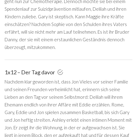
geht nun zur Chemotherapie. Dennoch möchte sie bei einem
Spendenlauf zur Suizidprävention mitlaufen, Delilah und ihren
Kindern zuliebe. Gary ist skeptisch. Kann Maggie ihre Kräfte
einschätzen? Nachdem Sophie von den Schulden ihres Vaters
erfährt, will sie nicht mehr am Lauf teilnehmen. Es ist ihr Bruder
Danny, der sie mit einem erstaunlichen Geständnis dennoch
überzeugt, mitzukommen.
1x12 – Der Tag davor
Nachdem klar geworden ist, dass Jon Vieles vor seiner Familie
und seinen Freunden verheimlicht hat, erinnern sich seine
Lieben an den Tag vor seinem Selbstmord: Delilah will ihrem
Ehemann endlich von ihrer Affäre mit Eddie erzählen. Rome,
Gary, Eddie und Jon spielen zusammen Basketball, bis sich Gary
und Jon heftig streiten. Ashley erlebt einen intimen Moment mit
Jon. Er zeigt ihr die Wohnung, in der er aufgewachsen ist. Sie
liegt in jenem Block, den er aufgekauft hat und für dessen Kauf