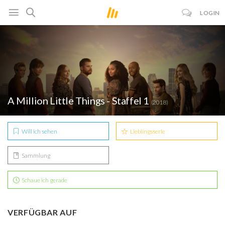
LOGIN
A Million Little Things - Staffel 1
(2018)
Will ich sehen
Lieblingsserie
Sammlung
Schaue ich gerade
VERFÜGBAR AUF