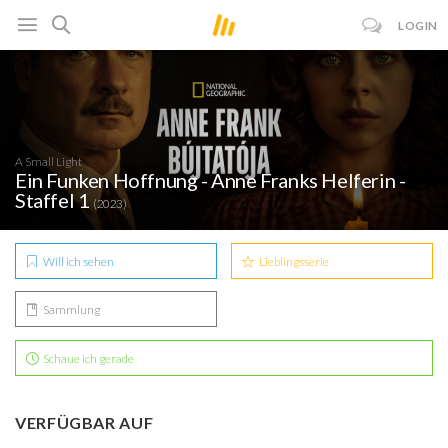
LOGIN
A Small Light
Ein Funken Hoffnung - Anne Franks Helferin -
Staffel 1
(2023)
Will ich sehen
Lieblingsserie
Sammlung
Schaue ich gerade
VERFÜGBAR AUF