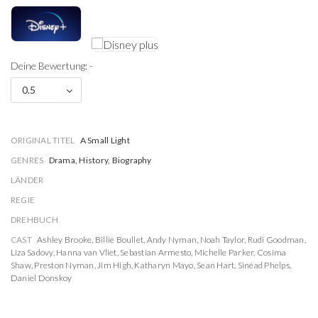
Deine Bewertung: -
0.5
ORIGINAL TITEL
A Small Light
GENRES
Drama, History, Biography
LÄNDER
REGIE
DREHBUCH
CAST
Ashley Brooke
,
Billie Boullet
,
Andy Nyman
,
Noah Taylor
,
Rudi Goodman
,
Liza Sadovy
,
Hanna van Vliet
,
Sebastian Armesto
,
Michelle Parker
,
Cosima
Shaw
,
Preston Nyman
,
Jim High
,
Katharyn Mayo
,
Sean Hart
,
Sinéad Phelps
,
Daniel Donskoy