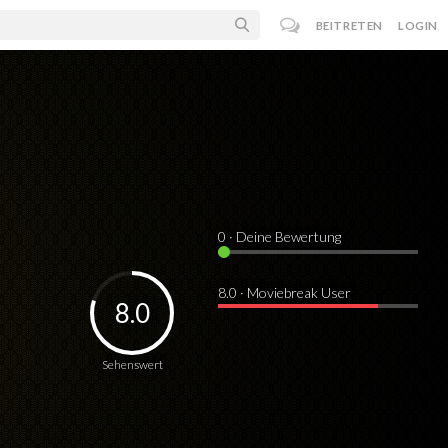
BEITRETEN
LOGIN
0
· Deine Bewertung
8.0 · Moviebreak User
8.0
Sehenswert