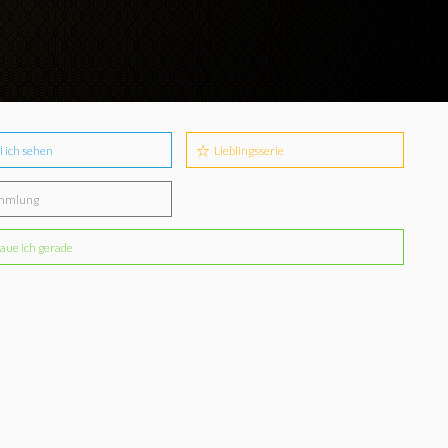
l ich sehen
Lieblingsserie
mmlung
aue ich gerade