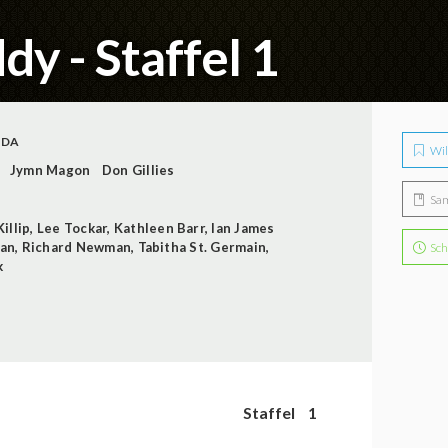
dy - Staffel 1
ADA
Wil
Jymn Magon
Don Gillies
Sa
illip
,
Lee Tockar
,
Kathleen Barr
,
Ian James
lan
,
Richard Newman
,
Tabitha St. Germain
,
Sch
k
Staffel
1