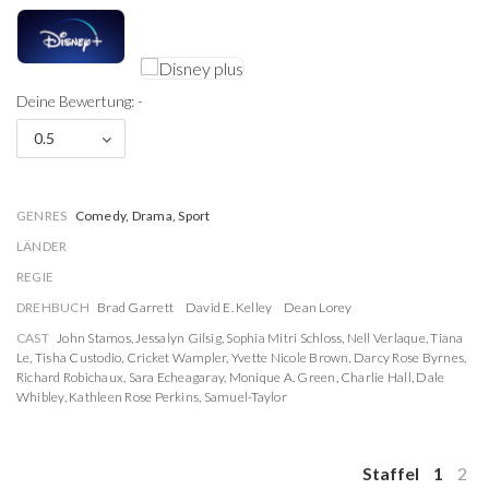
Deine Bewertung: -
0.5
GENRES
Comedy, Drama, Sport
LÄNDER
REGIE
DREHBUCH
Brad Garrett
David E. Kelley
Dean Lorey
CAST
John Stamos
,
Jessalyn Gilsig
,
Sophia Mitri Schloss
,
Nell Verlaque
,
Tiana
Le
,
Tisha Custodio
,
Cricket Wampler
,
Yvette Nicole Brown
,
Darcy Rose Byrnes
,
Richard Robichaux
,
Sara Echeagaray
,
Monique A. Green
,
Charlie Hall
,
Dale
Whibley
,
Kathleen Rose Perkins
,
Samuel-Taylor
Staffel
1
2