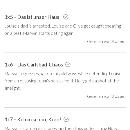
1x5 – Das ist unser Haus!
Louise's dad is arrested. Louise and Olive get caught cheating
on a test. Marvyn starts dating again.
Gesehen von
3 Usern
1x6 – Das Carlsbad-Chaos
Marvyn regresses back to his old ways while defending Louise
from an opposing team's harassment. Holly gets a shot at the
limelight.
Gesehen von
3 Usern
1x7 – Komm schon, Korn!
Marvyn's statue resurfaces, and he stops undermining Holly.