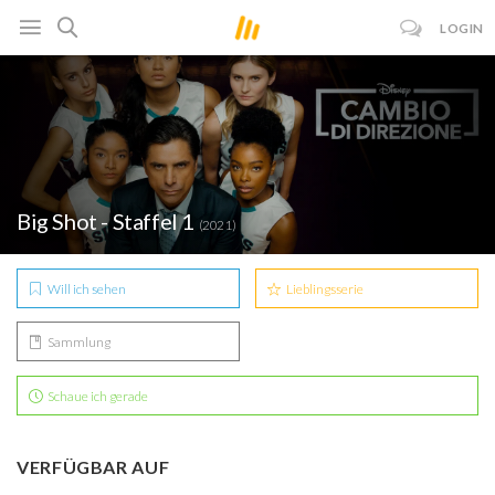
LOGIN
Big Shot - Staffel 1
(2021)
Will ich sehen
Lieblingsserie
Sammlung
Schaue ich gerade
VERFÜGBAR AUF