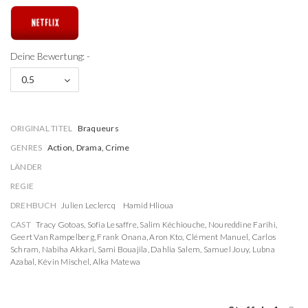
Deine Bewertung: -
0.5
ORIGINAL TITEL
Braqueurs
GENRES
Action, Drama, Crime
LÄNDER
REGIE
DREHBUCH
Julien Leclercq
Hamid Hlioua
CAST
Tracy Gotoas
,
Sofia Lesaffre
,
Salim Kéchiouche
,
Noureddine Farihi
,
Geert Van Rampelberg
,
Frank Onana
,
Aron Kto
,
Clément Manuel
,
Carlos
Schram
,
Nabiha Akkari
,
Sami Bouajila
,
Dahlia Salem
,
Samuel Jouy
,
Lubna
Azabal
,
Kévin Mischel
,
Alka Matewa