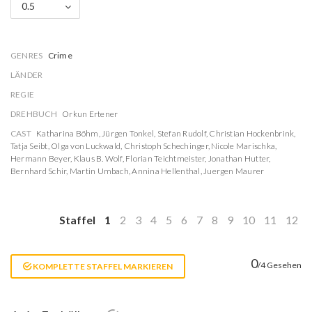
0.5
GENRES
Crime
LÄNDER
REGIE
DREHBUCH
Orkun Ertener
CAST
Katharina Böhm
,
Jürgen Tonkel
,
Stefan Rudolf
,
Christian Hockenbrink
,
Tatja Seibt
,
Olga von Luckwald
,
Christoph Schechinger
,
Nicole Marischka
,
Hermann Beyer
,
Klaus B. Wolf
,
Florian Teichtmeister
,
Jonathan Hutter
,
Bernhard Schir
,
Martin Umbach
,
Annina Hellenthal
,
Juergen Maurer
Staffel
1
2
3
4
5
6
7
8
9
10
11
12
0
/4 Gesehen
KOMPLETTE STAFFEL MARKIEREN