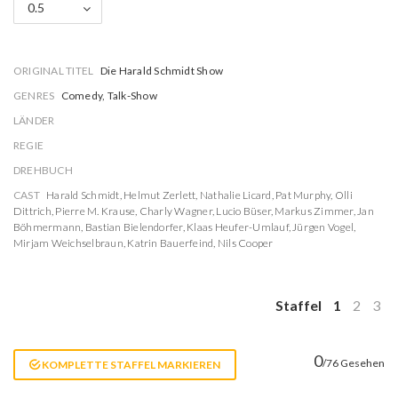
0.5
ORIGINAL TITEL
Die Harald Schmidt Show
GENRES
Comedy, Talk-Show
LÄNDER
REGIE
DREHBUCH
CAST
Harald Schmidt
,
Helmut Zerlett
,
Nathalie Licard
,
Pat Murphy
,
Olli
Dittrich
,
Pierre M. Krause
,
Charly Wagner
,
Lucio Büser
,
Markus Zimmer
,
Jan
Böhmermann
,
Bastian Bielendorfer
,
Klaas Heufer-Umlauf
,
Jürgen Vogel
,
Mirjam Weichselbraun
,
Katrin Bauerfeind
,
Nils Cooper
Staffel
1
2
3
0
/76 Gesehen
KOMPLETTE STAFFEL MARKIEREN