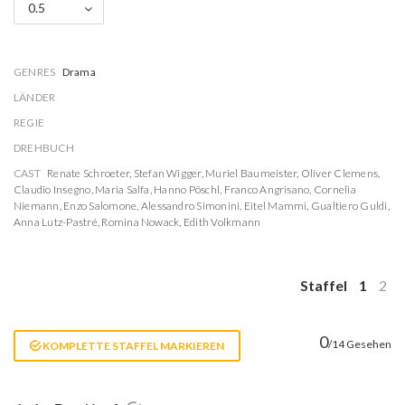
0.5
GENRES
Drama
LÄNDER
REGIE
DREHBUCH
CAST
Renate Schroeter
,
Stefan Wigger
,
Muriel Baumeister
,
Oliver Clemens
,
Claudio Insegno
,
Maria Salfa
,
Hanno Pöschl
,
Franco Angrisano
,
Cornelia
Niemann
,
Enzo Salomone
,
Alessandro Simonini
,
Eitel Mammi
,
Gualtiero Guldi
,
Anna Lutz-Pastré
,
Romina Nowack
,
Edith Volkmann
Staffel
1
2
0
/14 Gesehen
KOMPLETTE STAFFEL MARKIEREN