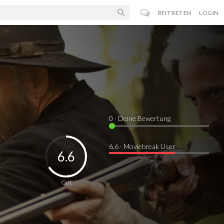
BEITRETEN
LOGIN
0
· Deine Bewertung
6.6 · Moviebreak User
6.6
Gut