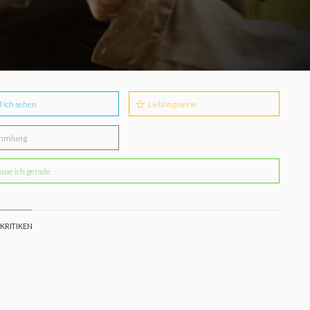
l ich sehen
Lieblingsserie
mmlung
aue ich gerade
 KRITIKEN
o