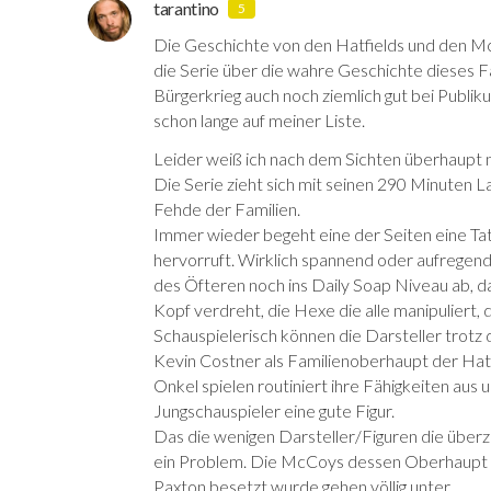
tarantino
5
Die Geschichte von den Hatfields und den Mc
die Serie über die wahre Geschichte dieses 
Bürgerkrieg auch noch ziemlich gut bei Publik
schon lange auf meiner Liste.
Leider weiß ich nach dem Sichten überhaupt 
Die Serie zieht sich mit seinen 290 Minuten L
Fehde der Familien.
Immer wieder begeht eine der Seiten eine Tat
hervorruft. Wirklich spannend oder aufregend 
des Öfteren noch ins Daily Soap Niveau ab, da
Kopf verdreht, die Hexe die alle manipuliert, 
Schauspielerisch können die Darsteller trotz d
Kevin Costner als Familienoberhaupt der Hatf
Onkel spielen routiniert ihre Fähigkeiten au
Jungschauspieler eine gute Figur.
Das die wenigen Darsteller/Figuren die überze
ein Problem. Die McCoys dessen Oberhaupt mit
Paxton besetzt wurde gehen völlig unter.