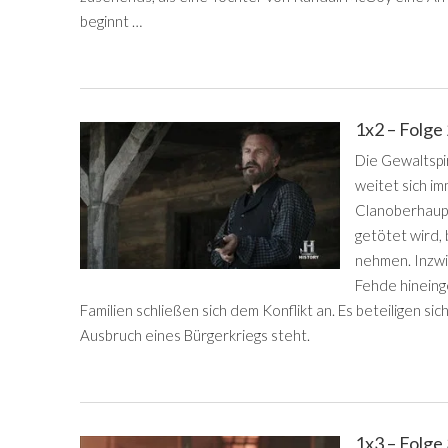
beginnt …
1x2 – Folge
Die Gewaltspi
weitet sich im
Clanoberhaupt
getötet wird, 
nehmen. Inzw
Fehde hinein
Familien schließen sich dem Konflikt an. Es beteiligen s
Ausbruch eines Bürgerkriegs steht.
1x3 – Folge