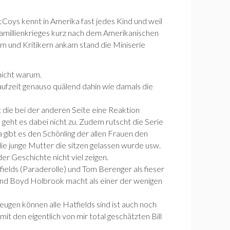
Coys kennt in Amerika fast jedes Kind und weil
Famillienkrieges kurz nach dem Amerikanischen
um und Kritikern ankam stand die Miniserie
nicht warum.
aufzeit genauso quälend dahin wie damals die
 die bei der anderen Seite eine Reaktion
geht es dabei nicht zu. Zudem rutscht die Serie
 gibt es den Schönling der allen Frauen den
die junge Mutter die sitzen gelassen wurde usw.
er Geschichte nicht viel zeigen.
ields (Paraderolle) und Tom Berenger als fieser
s und Boyd Holbrook macht als einer der wenigen
ugen können alle Hatfields sind ist auch noch
 den eigentlich von mir total geschätzten Bill