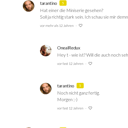
tarantino
5
Hat einer die Miniserie gesehen?
Soll ja richtig stark sein. Ich schau sie mir d
vor mehr als 12 Jahren
OnealRedux
Hey t - wie ist? Will die auch noch se
vor fast 12 Jahren
tarantino
5
Noch nicht ganz fertig.
Morgen ;-)
vor fast 12 Jahren