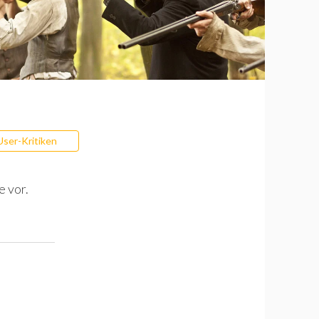
User-Kritiken
e vor.