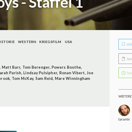
s - Staffel 1
ISTORIE
WESTERN
KRIEGSFILM
USA
Wil
Sa
,
Matt Barr
,
Tom Berenger
,
Powers Boothe
,
arah Parish
,
Lindsay Pulsipher
,
Ronan Vibert
,
Joe
Sch
brook
,
Tom McKay
,
Sam Reid
,
Mare Winningham
WEITERE
tarantin