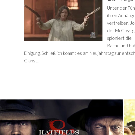
Unter der Füh
ihren Anhänger
vertreiben. Jo
der McCoys g
spioniert die 
Rache und hab
Einigung. Schließlich kommt es am Neujahrstag zur ents
Clans …