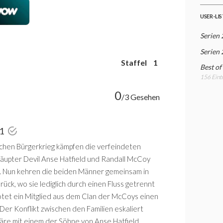
USER-LI
Serien
Serien
Staffel
1
Best of
156 Eint
0
/3 Gesehen
 1
chen Bürgerkrieg kämpfen die verfeindeten
äupter Devil Anse Hatfield und Randall McCoy
e. Nun kehren die beiden Männer gemeinsam in
rück, wo sie lediglich durch einen Fluss getrennt
ötet ein Mitglied aus dem Clan der McCoys einen
 Der Konflikt zwischen den Familien eskaliert
äre mit einem der Söhne von Anse Hatfield