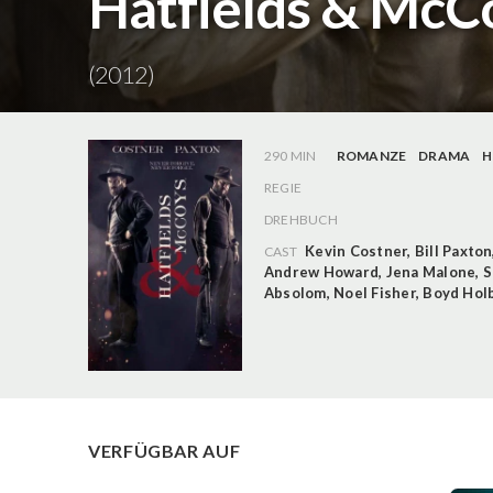
Hatfields & McCoy
(2012)
290 MIN
ROMANZE
DRAMA
H
REGIE
DREHBUCH
Kevin Costner
,
Bill Paxton
CAST
Andrew Howard
,
Jena Malone
,
S
Absolom
,
Noel Fisher
,
Boyd Hol
VERFÜGBAR AUF